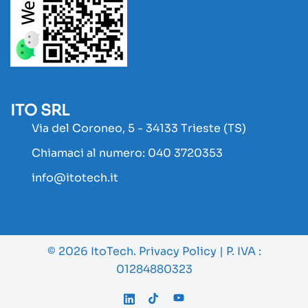
ITO SRL
Via del Coroneo, 5 - 34133 Trieste (TS)
Chiamaci al numero: 040 3720353
info@itotech.it
© 2026 ItoTech.
Privacy Policy
| P. IVA :
01284880323